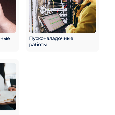
жные
Пусконаладочные
работы