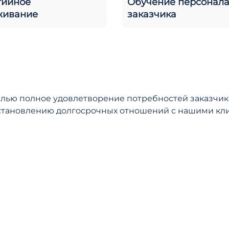
тийное
Обучение персонал
живание
заказчика
целью полное удовлетворение потребностей заказчи
установлению долгосрочных отношений с нашими кл