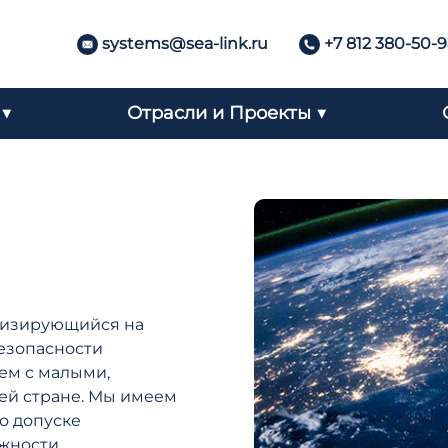
systems@sea-link.ru
+7 812 380-50-
 ▼
Отрасли и Проекты ▼
лизирующийся на
езопасности
ем с малыми,
ей стране. Мы имеем
о допуске
жности.