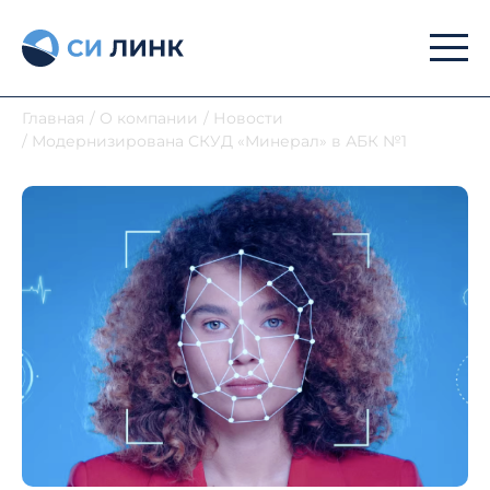
Главная
/
О компании
/
Новости
/
Модернизирована СКУД «Минерал» в АБК №1