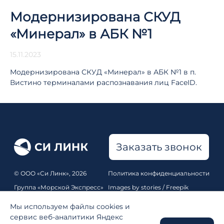
Модернизирована СКУД
«Минерал» в АБК №1
15.11.2023
Модернизирована СКУД «Минерал» в АБК №1 в п.
Вистино терминалами распознавания лиц FaceID.
Заказать звонок
© ООО «Си Линк», 2026
Политика конфиденциальности
Группа «Морской Экспресс»
Images by stories / Freepik
Все права защищены
Pixabay
,
Unsplash
Мы используем файлы cookies и
Карта сайта
сервис веб-аналитики Яндекс