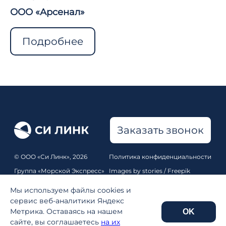
ООО «Арсенал»
Подробнее
Заказать звонок
© ООО «Си Линк», 2026
Политика конфиденциальности
Группа «Морской Экспресс»
Images by stories / Freepik
Все права защищены
Pixabay
,
Unsplash
Мы используем файлы cookies и
Карта сайта
сервис веб-аналитики Яндекс
Метрика. Оставаясь на нашем
OK
Реквизиты
сайте, вы соглашаетесь
на их