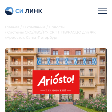
Главная
/
О компании
/
Новости
/
Системы СКС/ЛВС/ТФ, СКПТ, ПВ/РАСЦО для ЖК
«Ариосто», Санкт-Петербург