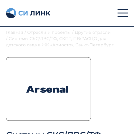
Главная
/
Отрасли и проекты
/
Другие отрасли
/
Системы СКС/ЛВС/ТФ, СКПТ, ПВ/РАСЦО для
детского сада в ЖК «Ариосто», Санкт-Петербург