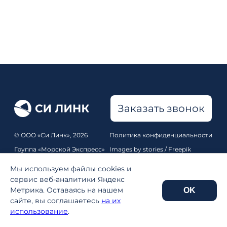
Заказать звонок
© ООО «Си Линк», 2026
Политика конфиденциальности
Группа «Морской Экспресс»
Images by stories / Freepik
Все права защищены
Pixabay
,
Unsplash
Мы используем файлы cookies и
Карта сайта
сервис веб-аналитики Яндекс
Метрика. Оставаясь на нашем
OK
Реквизиты
сайте, вы соглашаетесь
на их
использование
.