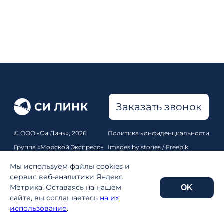
Заказать звонок
© ООО «Си Линк», 2026
Политика конфиденциальности
Группа «Морской Экспресс»
Images by stories / Freepik
Все права защищены
Pixabay
,
Unsplash
Мы используем файлы cookies и
Карта сайта
сервис веб-аналитики Яндекс
Метрика. Оставаясь на нашем
OK
Реквизиты
сайте, вы соглашаетесь
на их
использование
.