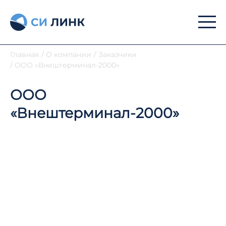
Главная
/
О компании
/
Заказчики
/
ООО «Внештерминал-2000»
ООО
«Внештерминал-2000»