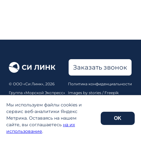
Заказать звонок
© ООО «Си Линк», 2026
Политика конфиденциальности
Группа «Морской Экспресс»
Images by stories / Freepik
Все права защищены
Pixabay
,
Unsplash
Мы используем файлы cookies и
Карта сайта
сервис веб-аналитики Яндекс
Метрика. Оставаясь на нашем
OK
Реквизиты
сайте, вы соглашаетесь
на их
использование
.